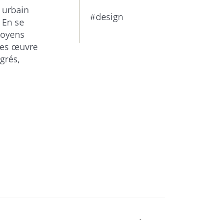
n urbain
#design
 En se
itoyens
bles œuvre
grés,